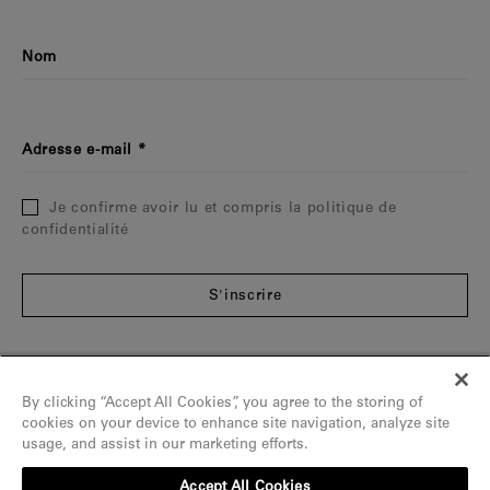
Nom
Adresse e-mail
Je confirme avoir lu et compris la politique de
confidentialité
S'inscrire
Informations
By clicking “Accept All Cookies”, you agree to the storing of
La Maison
cookies on your device to enhance site navigation, analyze site
usage, and assist in our marketing efforts.
Aide
Accept All Cookies