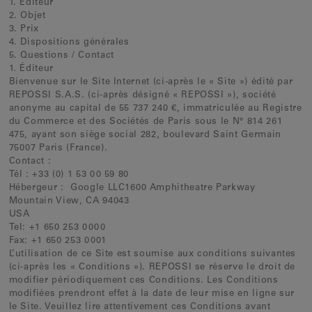
1. Éditeur
Clips d'oreilles
2. Objet
3. Prix
Bracelets
4. Dispositions générales
Pendentifs
5. Questions / Contact
1. Éditeur
Voir tout
Bienvenue sur le Site Internet (ci-après le « Site ») édité par
REPOSSI S.A.S. (ci-après désigné « REPOSSI »), société
anonyme au capital de 55 737 240 €, immatriculée au Registre
du Commerce et des Sociétés de Paris sous le N° 814 261
Sélections
475, ayant son siège social 282, boulevard Saint Germain
Nos suggestions
75007 Paris (France).
Contact :
Hommes
Tél : +33 (0) 1 53 00 59 80
Hébergeur : Google LLC1600 Amphitheatre Parkway
Mariage
Mountain View, CA 94043
USA
Voir tout
Tel: +1 650 253 0000
Fax: +1 650 253 0001
L’utilisation de ce Site est soumise aux conditions suivantes
(ci-après les « Conditions »). REPOSSI se réserve le droit de
modifier périodiquement ces Conditions. Les Conditions
modifiées prendront effet à la date de leur mise en ligne sur
le Site. Veuillez lire attentivement ces Conditions avant