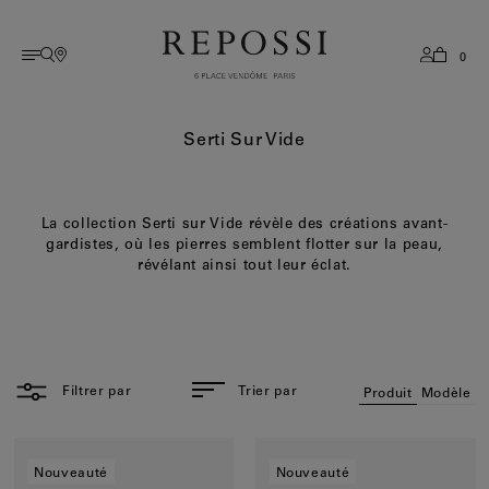
0
AMÉRIQUE
anglais
Collections
All collections
Histoire
Services
Serti Sur Vide
Antifer
Boutiques
français
EUROPE
Serti sur Vide
Savoir-faire
Serti sur Vide
Book A Boutique Appointment
coréen
La collection Serti sur Vide révèle des créations avant-
Berbere
Guide des tailles
ASIE
gardistes, où les pierres semblent flotter sur la peau,
Brevis
Flagships
révélant ainsi tout leur éclat.
Serti Inversé
Conseils d'entretien
OCÉANIE
Voir tout
Services après vente
Blast
Contact
MOYEN ORIENT
Catégories
FAQ
Filtrer par
Trier par
Produit
Modèle
Bagues
REST OF WORLD
Boucles d'oreilles
Nouveauté
Nouveauté