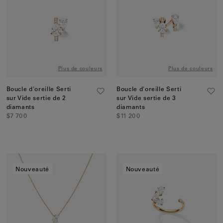
Clips d'oreilles
Bracelets
Pendentifs
Voir tout
Plus de couleurs
Plus de couleurs
Sélections
Boucle d'oreille Serti
Boucle d'oreille Serti
sur Vide sertie de 2
sur Vide sertie de 3
Nos suggestions
diamants
diamants
$7 700
$11 200
Hommes
Mariage
Voir tout
Nouveauté
Nouveauté