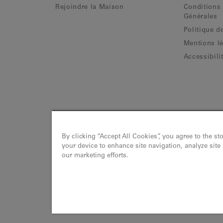
Portugal
(Eur)
Rejoindre la Maison
Conditions 
Générales
République tchèque
(Eur)
Politique de
Roumanie
Mentions l
(Eur)
Accessibili
Slovaquie
(Eur)
Slovénie
(Eur)
Suède
(Eur)
Irlande
(Eur)
Norvège
(Nok)
By clicking “Accept All Cookies”, you agree to the st
your device to enhance site navigation, analyze site
Royaume-Uni
(Gbp)
our marketing efforts.
Suisse
(Chf)