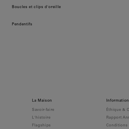
Finlande
(Eur)
Boucles et clips d'oreille
France
(Eur)
Pendentifs
Grèce
(Eur)
Hongrie
(Eur)
Italie
(Eur)
Lettonie
(Eur)
Lituanie
(Eur)
Luxembourg
(Eur)
Malte
(Eur)
La Maison
Informatio
Monaco
(Eur)
Savoir-faire
Éthique & 
Pays-Bas
(Eur)
L'histoire
Rapport An
Pologne
(Eur)
Flagships
Conditions