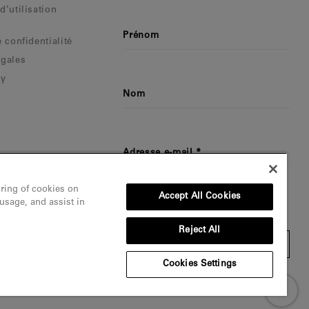
d’utilisation
Prénom
 confidentialité
égales
ty
Nom
Adresse e-mail
Je confirme avoir lu et compris
oring of cookies on
Accept All Cookies
 usage, and assist in
la politique de confidentialité
Reject All
S'inscrire
Cookies Settings