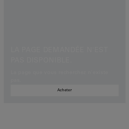
Clips d'oreilles
Bracelets
Pendentifs
Voir tout
LA PAGE DEMANDÉE N'EST
Sélections
PAS DISPONIBLE.
Nos suggestions
Hommes
La page que vous recherchez n'existe
pas.
Mariage
Acheter
Voir tout