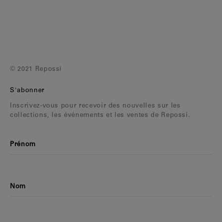
Clips d'oreilles
Bracelets
Pendentifs
Voir tout
© 2021 Repossi
Sélections
S'abonner
Nos suggestions
Inscrivez-vous pour recevoir des nouvelles sur les
collections, les événements et les ventes de Repossi.
Hommes
Mariage
Prénom
Voir tout
Nom