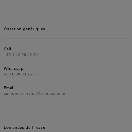
Clips d'oreilles
Bracelets
Pendentifs
Question génériques
Voir tout
Call
Sélections
+33 1 42 96 42 34
Nos suggestions
Whatsapp
Hommes
+33 6 80 33 25 31
Mariage
Email
customerservice@repossi.com
Voir tout
Demandes de Presse