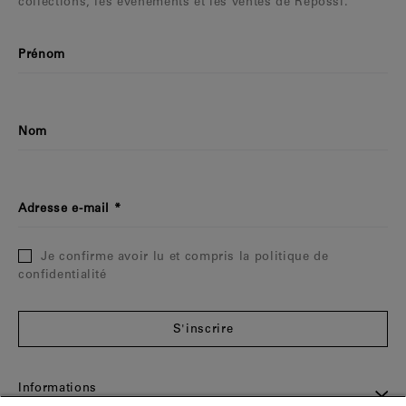
collections, les événements et les ventes de Repossi.
Prénom
Nom
Adresse e-mail
Je confirme avoir lu et compris la politique de
confidentialité
S'inscrire
Informations