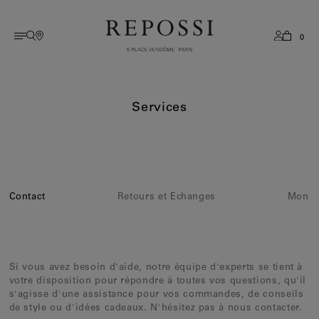
0
AMÉRIQUE
anglais
Collections
All collections
Histoire
Services
Antifer
Boutiques
Services
français
EUROPE
Serti sur Vide
Savoir-faire
Serti sur Vide
Book A Boutique Appointment
coréen
Berbere
Guide des tailles
ASIE
Brevis
Flagships
Serti Inversé
Conseils d'entretien
OCÉANIE
Contact
Retours et Echanges
Mon c
Voir tout
Services après vente
Blast
Contact
MOYEN ORIENT
Catégories
FAQ
Si vous avez besoin d'aide, notre équipe d'experts se tient à
Bagues
REST OF WORLD
votre disposition pour répondre à toutes vos questions, qu'il
s'agisse d'une assistance pour vos commandes, de conseils
Boucles d'oreilles
de style ou d'idées cadeaux. N'hésitez pas à nous contacter.