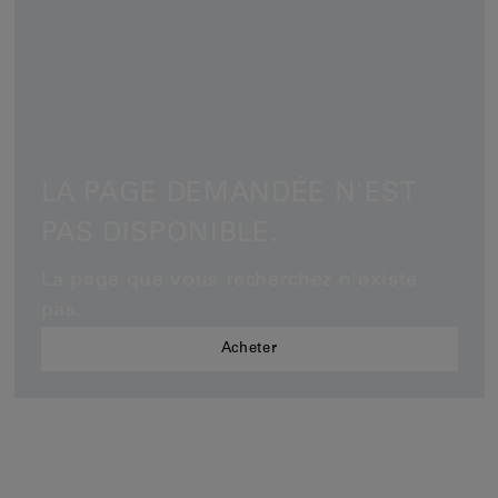
Clips d'oreilles
Bracelets
Pendentifs
Voir tout
LA PAGE DEMANDÉE N'EST
Sélections
PAS DISPONIBLE.
Nos suggestions
Hommes
La page que vous recherchez n'existe
pas.
Mariage
Acheter
Voir tout